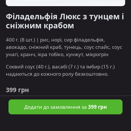
Філадельфія Люкс з тунцем і
сніжним крабом
400 г. (8 шт.) | рис, норі, сир філадельфія,
авокадо, сніжний краб, тунець, соус спайс, соус
унагі, кранч, ікра тобіко, кунжут, мікрогрін
Соєвий соус (40 г.), васабі (7 г.) та імбир (15 г.)
надаються до кожного ролу безкоштовно.
399 грн
Додати до замовлення за
399 грн