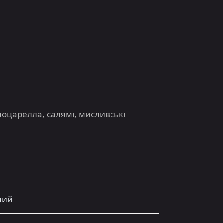
моцарелла, салямі, мисливські
ілий