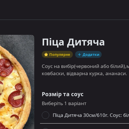
Піца Дитяча
Популярне
Додатки
Соус на вибір(червоний або білий),
ковбаски, відварна курка, ананаси.
Розмір та соус
Виберіть 1 варіант
Піца Дитяча 30см/610г. Соус: б