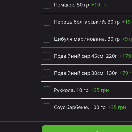
Помідор, 50 гр
+
19 грн
Перець болгарський, 30 гр
+
19
Цибуля маринована, 30 гр
+
9 
Подвійний сир 45см, 220г
+
179
Подвійний сир 30см, 130г
+
79 
Руккола, 10 гр
+
25 грн
Соус барбекю, 100 гр
+
35 грн