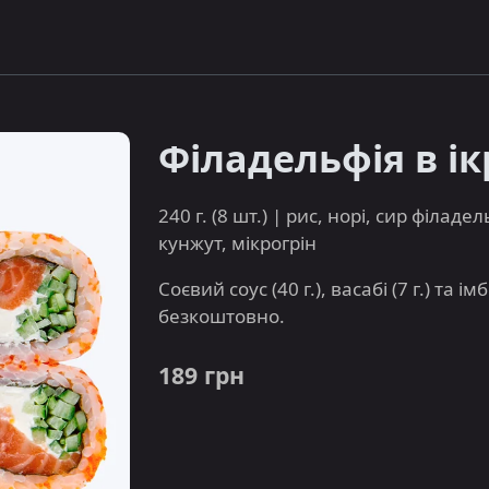
Філадельфія в ік
240 г. (8 шт.) | рис, норі, сир філадел
кунжут, мікрогрін
Соєвий соус (40 г.), васабі (7 г.) та 
безкоштовно.
189 грн