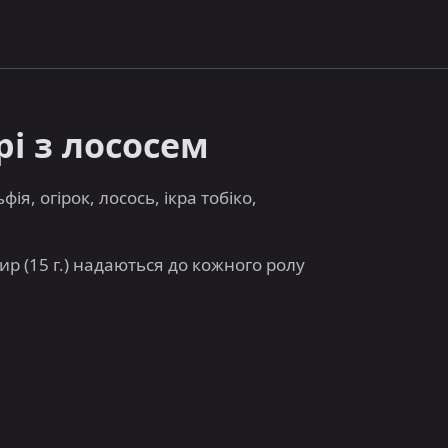
рі з лососем
ьфія, огірок, лосось, ікра тобіко,
імбир (15 г.) надаються до кожного ролу